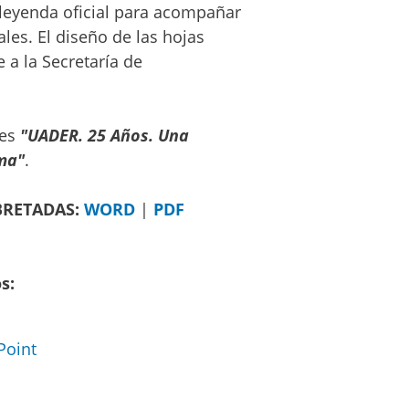
 leyenda oficial para acompañar
les. El diseño de las hojas
a la Secretaría de
 es
"UADER. 25 Años. Una
ma"
.
RETADAS:
WORD
|
PDF
s:
Point