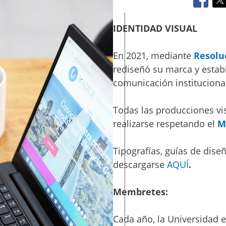
c
i
p
IDENTIDAD VISUAL
a
l
En 2021, mediante
Resolu
rediseñó su marca y establ
comunicación instituciona
Todas las producciones vi
realizarse respetando el
M
Tipografías, guías de dise
descargarse
AQUÍ
.
Membretes:
Cada año, la Universidad 