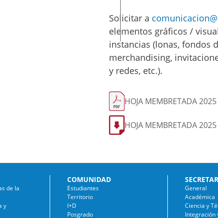
Solicitar a
comunicacion@
elementos gráficos / visua
instancias (lonas, fondos 
merchandising, invitacione
y redes, etc.).
HOJA MEMBRETADA 2025 
HOJA MEMBRETADA 2025
COMUNIDAD
SECRETAR
as de la
Estudiantes
General
Territorio
Académica
a y
I+D
Ciencia y Té
Posgrado
Integración