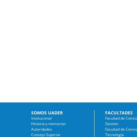
SOMOS UADER
FACULTADES
Institucional
Facultad de Cienci
Historia y memorias
Gestión
Autoridades
Facultad de Cienci
Consejo Superior
Tecnología