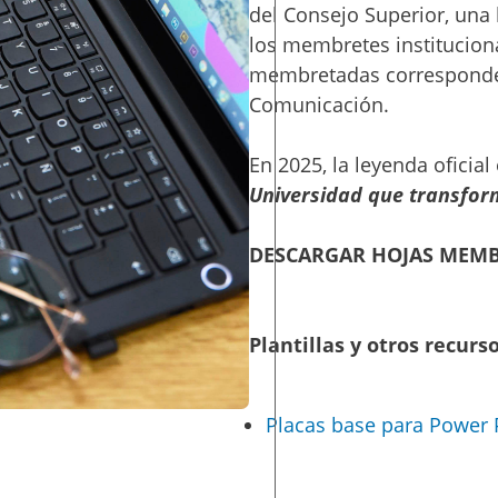
del Consejo Superior, una
los membretes instituciona
membretadas corresponde 
Comunicación.
En 2025, la leyenda oficial
Universidad que transfor
DESCARGAR HOJAS MEMB
Plantillas y otros recurso
Placas base para Power 