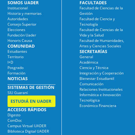
SOMOS UADER
FACULTADES
Institucional
Facultad de Ciencias de la
Historia y memorias
Gestión
Autoridades
Facultad de Ciencia y
Consejo Superior
Tecnología
Elecciones
Facultad de Ciencias de la
Fundación Uader
Vida y la Salud
Honoris Causa
Facultad de Humanidades,
COMUNIDAD
Artes y Ciencias Sociales
SECRETARÍAS
Estudiantes
Territorio
General
I+D
Académica
Posgrado
Ciencia y Técnica
Formación
Integración y Cooperación
NOTICIAS
Bienestar Estudiantil
Comunicación
SISTEMAS DE GESTIÓN
Relaciones Institucionales
SIU Guaraní
Informática e Innovación
Tecnológica
ESTUDIÁ EN UADER
Económico Financiera
ACCESOS RÁPIDOS
Digesto
ComDoc
Campus Virtual UADER
Biblioteca Digital UADER