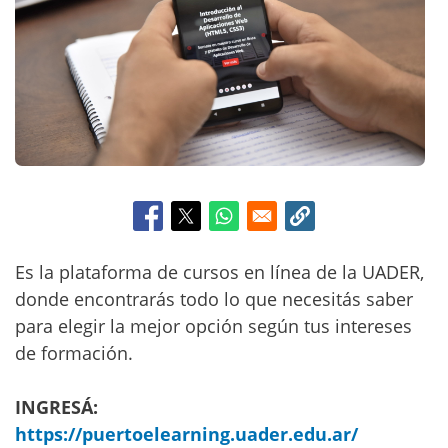
c
i
p
a
l
Es la plataforma de cursos en línea de la UADER,
donde encontrarás todo lo que necesitás saber
para elegir la mejor opción según tus intereses
de formación.
INGRESÁ:
https://puertoelearning.uader.edu.ar/