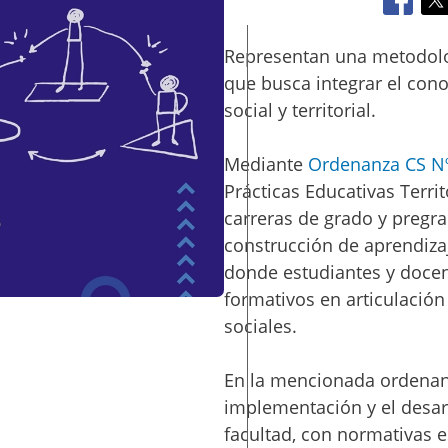
c
i
p
Representan una metodolo
a
que busca integrar el cono
l
social y territorial.
Mediante
Ordenanza CS N
Prácticas Educativas Territ
carreras de grado y pregr
construcción de aprendizaj
donde estudiantes y doce
formativos en articulació
sociales.
En la mencionada ordenanz
implementación y el desar
facultad, con normativas e