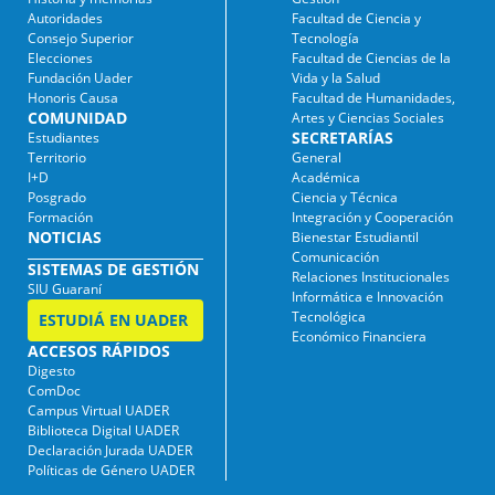
Autoridades
Facultad de Ciencia y
Consejo Superior
Tecnología
Elecciones
Facultad de Ciencias de la
Fundación Uader
Vida y la Salud
Honoris Causa
Facultad de Humanidades,
COMUNIDAD
Artes y Ciencias Sociales
SECRETARÍAS
Estudiantes
Territorio
General
I+D
Académica
Posgrado
Ciencia y Técnica
Formación
Integración y Cooperación
NOTICIAS
Bienestar Estudiantil
Comunicación
SISTEMAS DE GESTIÓN
Relaciones Institucionales
SIU Guaraní
Informática e Innovación
Tecnológica
ESTUDIÁ EN UADER
Económico Financiera
ACCESOS RÁPIDOS
Digesto
ComDoc
Campus Virtual UADER
Biblioteca Digital UADER
Declaración Jurada UADER
Políticas de Género UADER