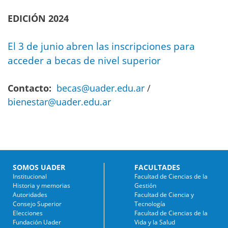
EDICIÓN 2024
El 3 de junio abren las inscripciones para
acceder a becas de nivel superior
Contacto:
becas@uader.edu.ar
/
bienestar@uader.edu.ar
SOMOS UADER
FACULTADES
Institucional
Facultad de Ciencias de la
Historia y memorias
Gestión
Autoridades
Facultad de Ciencia y
Consejo Superior
Tecnología
Elecciones
Facultad de Ciencias de la
Fundación Uader
Vida y la Salud